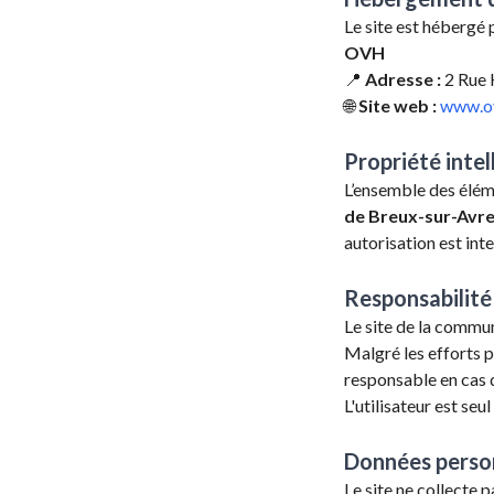
Le site est hébergé p
OVH
📍
Adresse :
2 Rue 
🌐
Site web :
www.o
Propriété intel
L’ensemble des éléme
de Breux-sur-Avr
autorisation est inte
Responsabilité
Le site de la comm
Malgré les efforts p
responsable en cas d
L'utilisateur est seu
Données perso
Le site ne collecte 