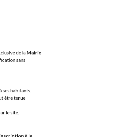
clusive de la
Mairie
fication sans
à ses habitants.
ut être tenue
r le site.
nscription à la