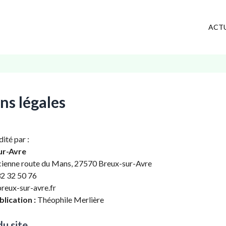
ACT
ns légales
dité par :
ur-Avre
ienne route du Mans, 27570 Breux-sur-Avre
2 32 50 76
eux-sur-avre.fr
lication :
Théophile Merlière
u site