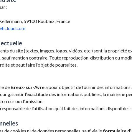
ar :
Kellermann, 59100 Roubaix, France
vhcloud.com
lectuelle
nts du site (textes, images, logos, vidéos, etc.) sont la propriété ex
e
, sauf mention contraire. Toute reproduction, distribution ou modi
rdite et peut faire l’objet de poursuites.
une de
Breux-sur-Avre
a pour objectif de fournir des informations 
our garantir l’exactitude des informations publiées, la mairie ne pe
’erreur ou d’omission.
l responsable de l’utilisation qu’il fait des informations disponibles su
nnelles
pas de cookies ni de données personnelles, sauf via le
formulaire d’i