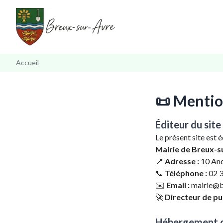
Accueil
📜 Mentio
Éditeur du site
Le présent site est é
Mairie de Breux-s
📍
Adresse :
10 Anc
📞
Téléphone :
02 3
✉️
Email :
mairie@br
🚀
Directeur de pub
Hébergement d